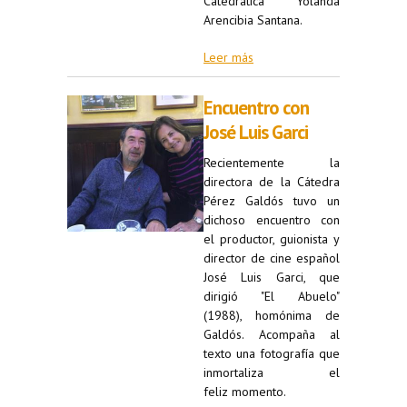
Catedrática Yolanda
Arencibia Santana.
Leer más
Encuentro con
José Luis Garci
Recientemente la
directora de la Cátedra
Pérez Galdós tuvo un
dichoso encuentro con
el productor, guionista y
director de cine español
José Luis Garci, que
dirigió "El Abuelo"
(1988), homónima de
Galdós. Acompaña al
texto una fotografía que
inmortaliza el
feliz momento.