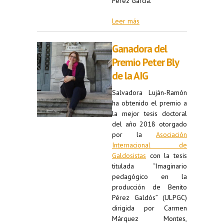
Pérez García.
Leer más
Ganadora del
Premio Peter Bly
de la AIG
Salvadora Luján-Ramón
ha obtenido el premio a
la mejor tesis doctoral
del año 2018 otorgado
por la
Asociación
Internacional de
Galdosistas
con la tesis
titulada “Imaginario
pedagógico en la
producción de Benito
Pérez Galdós” (ULPGC)
dirigida por Carmen
Márquez Montes,